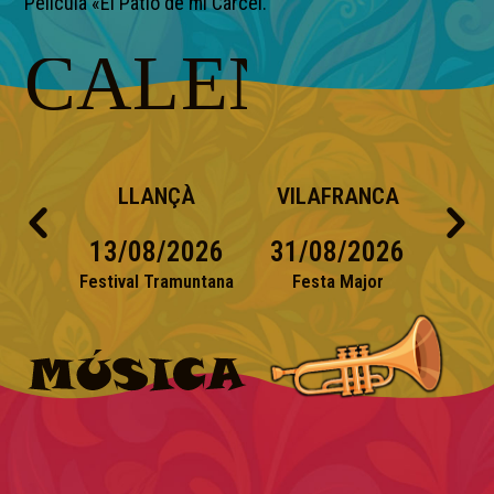
Pelicula «El Patio de mi Carcel.
LIER
LLANÇÀ
VILAFRANCA
MON
2026
13/08/2026
31/08/2026
26/
y Boheme
Festival Tramuntana
Festa Major
Festiva