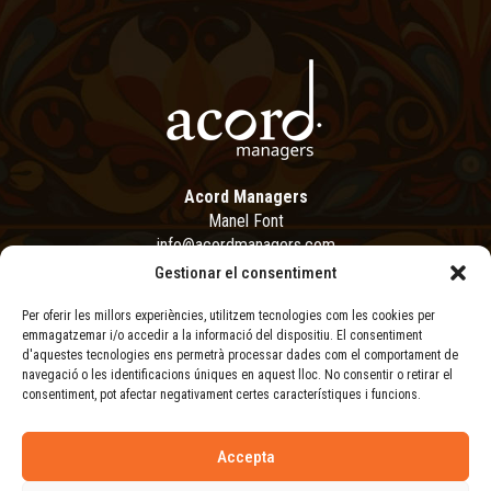
Acord Managers
Manel Font
info@acordmanagers.com
+34 651 58 36 01
Gestionar el consentiment
Per oferir les millors experiències, utilitzem tecnologies com les cookies per
Avís legal
emmagatzemar i/o accedir a la informació del dispositiu. El consentiment
d'aquestes tecnologies ens permetrà processar dades com el comportament de
Política de privacitat
navegació o les identificacions úniques en aquest lloc. No consentir o retirar el
Política de cookies
consentiment, pot afectar negativament certes característiques i funcions.
© 2026 Sabor de Gràcia
Web:
Carles Reverter
Accepta